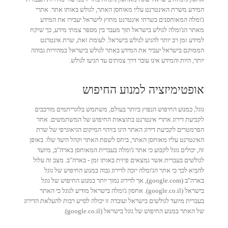
המידע משרת האינטרנט עליו מאוחסן האתר, לגולש באותו אתר. אתרי
ג'ומלה המאוחסנים בשרתי אינטרנט מחוץ לישראל יעבירו את המידע
מאתר הג'ומלה לגולש בישראל תוך מעבר בין מספר צמתי מידע, כך שיקח
למידע זמן רב יותר להגיע לגולש בישראל. לעומת זאת, שרת אינטרנט
הממוקם בישראל יעביר את המידע באתר לגולש בישראל במהירות גבוהה
יותר, היות והמידע אינו עובר דרך צמתים עד הגיעו לגולש.
אופטימיזציה למנוע החיפוש
גוגל, כמנוע החיפוש הנפוץ ביותר בעולם, משתמש בלוגריתמים מורכבים
לקביעת דירוג אתרי אינטרנט בתוצאות החיפוש של המשתמשים. אחד
הפרמטרים לקביעת דירוג האתר הינו בזיהוי המיקום הגיאוגרפי של שרת
האינטרנט עליו מאוחסן האתר, ביחס לשפת האתר וקהל היעד שלו. באופן
זה, יכולים גוגל לקבוע כי אתר ג'ומלה בעברית המאוחסן בארה"ב, מיועד
לגולשים בעברית אשר נמצאים פיזית באותו זמן - בארה"ב. מצב זה עלול
להביא לכך כי אתר הג'ומלה יזכה לדירוג גבוה במנוע החיפוש של גוגל
בארה"ב (google.com), אך לדירוג נמוך יותר במנוע החיפוש של גוגל
בישראל (google.co.il). אחסון ג'ומלה בישראל מודיע לגוגל כי האתר
בעברית מיועד לגולשים בישראל ועובדה זו יכולה לסייע רבות להעלאת הדירוג
של האתר במנוע החיפוש של גוגל בישראל (google.co.il).