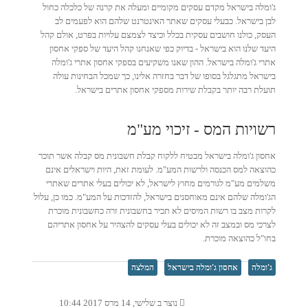
ג'ומלה בישראל מקדם עסקים מקומיים ומעלה את קרנה של כלכלה כחול
לבן בישראל. כבעלי עסקים שאתר האינטרנט שלהם הוא לפעמים לב
העסק, כולנו חושבים עסקית בכלל וכיצד לצמצם עלויות בפרט, אולם קהל
היעד שלנו הוא בישראל - בדיוק כפי שאנחנו קהל היעד של ספקי אחסון
אתרי ג'ומלה בישראל. ההון שאנו משקיעים בספקי אחסון אתרי ג'ומלה
בישראל מתגלגל בסופו של דבר בחזרה אלינו, כך שמכל הבחינות עולה
תועלת רבה יותר בקבלת שירות מספקי אחסון אתרים בישראל.
רשויות המס - זיכוי מע"מ
אחסון ג'ומלה בישראל מבטיח ללקוח קבלת חשבונית מס קבלה אשר תוכר
כהוצאה למס הכנסה ולרשות המע"מ. לעומת זאת, היות וישראלים אינם
משלמים מע"מ לגורמים מחוץ לישראל, לא יכולים בעלי אתרים שאתרי
הג'ומלה שלהם אינם מאוחסנים בישראל, להזדכות על המע"מ. כמו כן, עלול
לקרות מצב בו רשות המיסים לא תכיר בחשבונית זרה כחשבונית מוכרת
לצרכי מס ובמצב זה לא יכולים בעלי עסקים להצהיר על אחסון אתריהם
בחו"ל כהוצאה מוכרת.
ג'ומלה
אחסון ג'ומלה בישראל
המלצה
נוצר ב שלישי, 14 מרס 2017 10:44