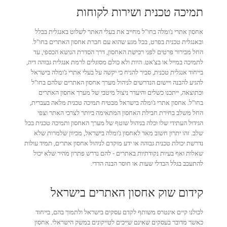
תמיכה טכנית ושירות לקוחות
אחסון אתרי ג'ומלה בחו"ל מחייב את בעלי האתר לשלוט באנגלית בכלל
ובאנגלית טכנית בפרט, בכל מגע שהוא עם חברת אחסון האתרים בחו"ל.
החל מבירור פרטים לפני רכישת האחסון, דרך הסדרת הנושא הכספי, עד
לתמיכה במייל או בצ'אט. היות ולא כולם מסוגלים לרמת אנגלית גבוהה דיה,
בייחוד אנגלית טכנית, סביר להניח כי יקשה על בעלי אתרי ג'ומלה בישראל
להגיע להבנה ויישום הנדרשים לניהול מערך אחסון האתרים שלהם בחו"ל
וכתוצאה, ייתכנו כשלים והיעדר ניצול מיטבי של מערך אחסון האתרים
בחו"ל. אחסון אתרי ג'ומלה בישראל מבטיח תמיכה טכנית מלאה בעברית,
החל משלב בחירת חבילת האחסון המתאימה ביותר לצרכי האתר וצפי
הגידול העתידי שלו וכלה בניהול שוטף של מערך האחסון ותמיכה טכנית בכל
שלב. זהו יתרון חשוב מאד לאחסון ג'ומלה בישראל, מכיוון שלמרות שלא
נדרשת יכולת טכנית גבוהה או ידע מוקדם לניהול אחסון אתרים, תמיד עולות
שאלות ואף בעיות נקודתיות באתרים - להם נדרש פתרון מהיר שלא יכול
להתעכב בגלל הבדלי שעות או חוסר הבנה הדדי.
קידום שוק אחסון האתרים בישראל
לכולנו קיים אינטרס משותף לקדם עסקים בישראל ולתמוך בהם, בייחוד
כאשר מדובר בעסקים שאינם שייכים לטייקונים במשק הישראלי. אחסון