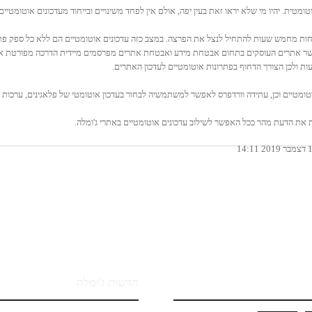
י אבטחה משמעותי בשנת 2018, לקח להאקרים פחות מחמש שעות להתחיל לנצל את הפרצה. במצב כזה עדכונים אוטומטיים ה
 אתרים העוסקים בתחום אבטחת מידע ואבטחת אתרים מפרסמים מיידית הדרכה מפורטת אודות הל
 ולכן הצורך הדחוף בפתרונות אוטומטיים לעדכון האתרים.
ומטיים וכן, עתידה וורדפרס לאפשר למשתמשיה לבחור בעדכון אוטומטי של פלאגינים, ערכות עי
את הדעת מהר ככל האפשר לשילוב עדכונים אוטומטיים באתרי ג'ומלה.
חדשות ג'ומלה