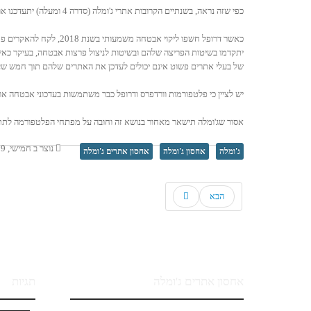
כפי שזה נראה, בשנתיים הקרובות אתרי ג'ומלה (סדרה 4 ומעלה) יתעדכנו אוטומטית. יהיו מי שלא יראו זאת בעין יפה, אולם אין לפחד משינויים ובייחוד מעדכונים אוטומטיים אשר יהוו כלי יעיל לשמירה על אבטחת אתרי ג'ומלה.
כאשר דרופל חשפו ליקו
יתקדמו בשיטות הפריצה שלהם ובשיטות לניצול פרצות אבטחה, בעיקר כאשר
של בעלי אתרים פשוט אינם יכולים לעדכן את האתרים שלהם תוך חמש שעות
יש לציין כי פלטפורמות וורדפרס ודרופל כבר משתמשות בעדכוני אבטחה אוט
אסור שג'ומלה תישאר מאחור בנושא זה וחובה על מפתחי הפלטפורמה לתת 
נוצר ב חמישי, 19 דצמבר 2019 14:11
ג'ומלה
אחסון ג'ומלה
אחסון אתרים ג'ומלה
הבא
אחסון אתרים ג'ומלה
תגיות