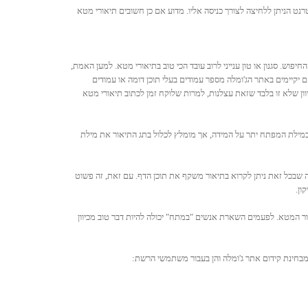
ת לכותרת דף האינטרנט הניתן ללחיצה לצורך כניסה אליו. מדוע אם כן חשובים תיאורי מטא
חיפוש. סגנון או טון ענייני לרוב עובד הכי טוב בתיאורי מטא. למען האמת,
ם יקיימים באתר הג'ומלה מספר עמודים בעלי תוכן דומה או עמודים
ון שלא זו בלבד שזאת עצלנות, למרות שלוקח זמן לכתוב תיאורי מטא
במילת המפתח יתר על המידה, אך מומלץ לכלול בתג התיאור את מילת
פיק תיאורית ומה שבכל זאת ניתן לקרוא בתיאור משקף את תוכן הדף. עם זאת, זה פשוט
ון.
 המטא. לפעמים השארת אנשים "במתח" יכולה להיות דבר טוב מכיוון
 מבחינת קידום אתר ג'ומלה והן בעבור משתמשי הרשת: