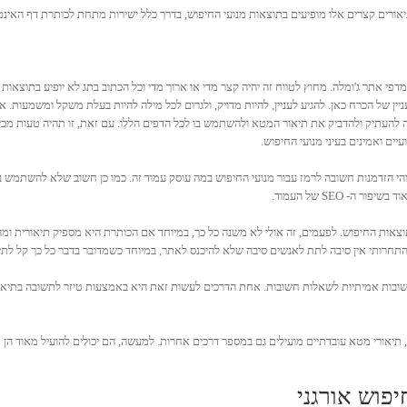
H המתאר דף אינטרנט ב- 160 תווים או פחות. תיאורים קצרים אלו מופיעים בתוצאות מנועי החיפוש, בדרך כלל ישירות מתח
 מדפי אתר ג'ומלה. מחוץ לטווח זה יהיה קצר מדי או ארוך מדי וכל הכתוב בתג לא יופיע בתוצאות ה
יין של הכרח כאן. להגיע לעניין, להיות מדויק, ולגרום לכל מילה להיות בעלת משקל ומשמעות. א
ה להעתיק ולהדביק את תיאור המטא ולהשתמש בו לכל הדפים הללו. עם זאת, זו תהיה טעות מכיו
ים ואמינים בעיני מנועי החיפוש.
י הזדמנות חשובה לרמז עבור מנועי החיפוש במה עוסק עמוד זה. כמו כן חשוב שלא להשתמש 
 SEO של העמוד.
160 התווים, התיאור יופיע קטוע בתוצאות החיפוש. לפעמים, זה אולי לא משנה כל כך, במיוחד אם הכותרת היא מס
התחרותי אין סיבה לתת לאנשים סיבה שלא להיכנס לאתר, במיוחד כשמדובר בדבר כל כך קל לתיק
ובות אמיתיות לשאלות חשובות. אחת הדרכים לעשות זאת היא באמצעות טיזר לתשובה בתיאור
 תיאורי מטא עובדתיים מועילים גם במספר דרכים אחרות. למעשה, הם יכולים להועיל מאוד הן
יפוש אורגני