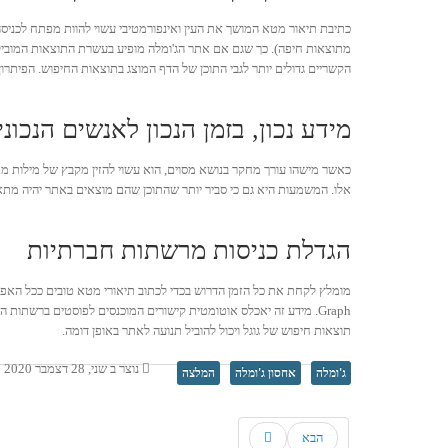
כתיבת תיאור מטא המושך את העין ואינפורמטיבי עשוי להוות מפתח לכניס
מתוצאות חיפה). כך שגם אם אתר הג'ומלה מופיע בעשרת התוצאות המובילות
הקשריים גדולים יותר לגבי התוכן של הדף המוצג בתוצאות החיפוש. הפיתר
מידע נכון, בזמן הנכון לאנשים הנכוני
כאשר מישהו עורך מחקר בנושא מסוים, הוא עשוי להזין מקבץ של מילות מפ
אלו. המשמעות היא גם כי סביר יותר שהתוכן שהם מוצאים באתר יהיה מתאי
הגדלת כניסות מרשתות חברתיות
Graph. מידע זה יאכלס אוטומטית קישורים המוכנסים לפוסטים ברשת
תוצאות חיפוש של גוגל ויכול להוביל תנועה לאתר באופן דומה.
נוצר ב שני, 28 דצמבר 2020 16:48
ג'ומלה
אחסון ג'ומלה
המלצה
הבא