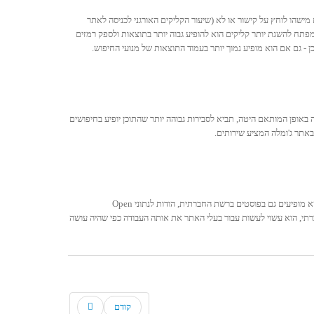
שהו לוחץ על קישור או לא (שיעור הקליקים האורגני לכניסה לאתר
פתח להשגת יותר קליקים הוא להופיע גבוה יותר בתוצאות ולספק רמזים
- גם אם הוא מופיע נמוך יותר בעמוד התוצאות של מנועי החיפוש.
אופן המותאם היטה, תביא לסבירות גבוהה יותר שהתוכן יופיע בחיפושים
אתר ג'ומלה המציע שירותים.
מומלץ לקחת את כל הזמן הדרוש בכדי לכתוב תיאורי מטא טובים ככל האפשר ולייעל אותם, על מנת לשפר וליצור עלייה בביקורים שמקורם ברשתות החברתיות. תיאורי מטא מופיעים גם בפוסטים ברשת החברתית, הודות לנתוני Open
רתי, הוא עשוי לעשות עבור בעלי האתר את אותה העבודה כפי שהיה עושה
קודם