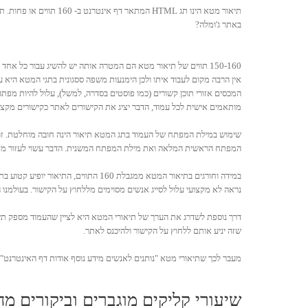
תיאור מטא הינו תג TML
באתר ג'ומלה?
150-160 תווים של תיאור מטא הם המטרה אותה יש להשיג עבור כל אחד
אין הרבה מקום לעבוד איתו ולכן הימנעות משפה ססגונית בתגי המטא היא ענ
המכסים אזורי תוכן קשורים (כמו פוסטים בסדרה, למשל), עלול להיות מפת
מותאמים אישית לכל עמוד, הדבר יציג את הקישורים לאתר כקישורים מקצועי
שימוש במילת המפתח של העמוד בתג המטא תיאור הינה חובה מוחלטת. זוה
המפתח הראשית המלאה ואת מילת המפתח המשנית. הדבר עשוי לעזור מאוד בשיפור ה-
במידה וחורגים בתיאור המטא ממגבלת 
נראה לא מקצועי עלול לסייג אנשים מסוימים מללחוץ על הקישור. בעולמנו 
דרך נוספת לשדרג את הערך של תיאורי המטא היא לציין שהעמוד מספק תש
שזה יניע אותם ללחוץ על הקישור ולהיכנס לאתר.
מעבר לכך שתיאורי מטא "נותנים לאנשים מידע נוסף אודות דף האינטרנט",
שיעורי קליקים מוגברים וביקורים מח