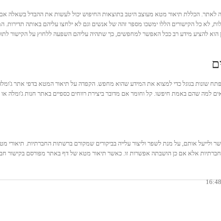
ה לאתר. הכללת תיאור מטא מעוצב היטב בתוצאות החיפוש יכול לעשות את ההבדל בשאלה אם מי
, לא כל הקישורים הללו ימשכו מספר זהה של אנשים וגם לא ילחצו עליהם באותה תדירות. המ
ון הוא להציע מידע רב ככל האפשר למחפשים, כך שתהיה עליהם השפעה ללחוץ על הקישור לתוכן 
ם
תח שונות בגוגל כדי למצוא את המידע שהוא מחפש. הקפדה על תיאור המטא בדפי אתר ג'ומלה ב
ם למה שהם באמת חיפשו. קל וחומר אם מדובר ביצירת רווחים כספיים באתר חנות ג'ומלה או ב
ות החברתיות אלא אם כן הושבתה אפשרות זו. כאשר תיאור מטא של דף באתר מפורסם בקישור חב