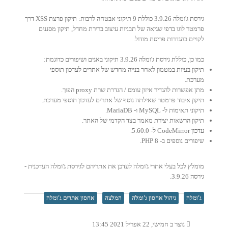
גירסת ג'ומלה 3.9.26 כוללת 9 תיקוני אבטחה לרבות: תיקון פרצת XSS דרך
פרמטר לוגו בדפי שגיאה של תבניות עיצוב ברירת מחדל, תיקון מסננים
לקויים בהגדרות פריסת מודול.
כמו כן, כוללת גירסת ג'ומלה 3.9.26 תיקוני באגים ושיפורים כדוגמת:
תיקון בעיות במטמון לאחר בנייה מחדש של אתרים לעדכון תוספי
מערכת.
מתן אפשרות להגדיר איזון עומס / הגדרת שרת proxy הפוך.
תיקון איבוד פרמטר שאילתה נוסף של אתרים לעדכון תוספי מערכת.
תיקוני תאימות ל- MySQL ו- MariaDB.
תיקון הרשאות יצירת מאמר בצד הקדמי של האתר.
עדכון CodeMirror ל- 5.60.0.
שיפורים נוספים ב- PHP 8.
מומלץ לכל בעלי אתרי ג'ומלה לעדכן את אתריהם לגירסת ג'ומלה העדכנית -
גירסה 3.9.26.
ג'ומלה
ניהול אחסון ג'ומלה
המלצה
אחסון אתרים ג'ומלה
נוצר ב חמישי, 22 אפריל 2021 13:45