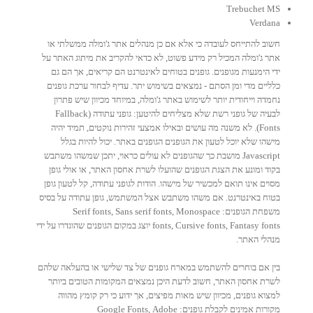
Trebuchet MS
Verdana
חשוב להתייחס לעובדה כי אלא אם כן מנהלים אתר ג'ומלה ממשלתי או
אתר ג'ומלה המכיל רק מידע פשוט, לא כדאי להקריב את מיתוג האתר על
ידי הימנעות מגופנים. גופנים בטוחים לאינטרנט הם קריאים, אך הם גם
כלליים מדי ומן הסתם - נמצאים בשימוש יתר. עדיף לבחור ערכת גופנים
נחמדה וייחודית יותר לשימוש באתר ג'ומלה, במיוחד מכיוון שיש פתרון
לבעיה של גופני רשת שלא מצליחים להיטען: גופני עתודה (Fallback
Fonts). לא משנה מה עושים ובאילו אמצעי זהירות נוקטים, תמיד יהיה
מישהו שלא יוכל לטעון את הגופנים הגופנים באתר. יכול להיות בגלל
Javascript מושבת כך שהגופנים לא עולים כראוי, יתכן שמשהו משתבש
בקוד ומונע את הצגת הגופנים שהועלו לשרת אחסון האתר, או אולי גופן
מסוים אינו תואם למכשיר של מישהו. הודות לגופני עתודה, קל לטעון גופן
בטוח באינטרנט. אם משהו משתבש אצל המשתמש, גופן עתודה על בסיס
משפחת הגופנים: Serif fonts, Sans serif fonts, Monospace
fonts, Cursive fonts, Fantasy fonts יוצג במקום הגופנים שהוגדרו על ידי
מנהלי האתר.
בין אם בוחרים להשתמש במארח גופנים של צד שלישי או בהעלאה שלהם
לשרת אחסון האתר, חשוב לדעת היכן נמצאים המקומות הטובים ביותר
למצוא גופנים, מכיוון שיש מאות מפיצים, אך ידוע כי רק קומץ מהווה
מקורות אמינים לקבלת גופנים: Google Fonts, Adobe