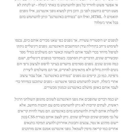
אי אפשר פשוט להוריד כל גופן ולהשתמש בו באתר ג'ומלה - יש לקחת לא
מעט דברים בחשבון לפני כן. היכן ניתן למצוא גופני אינטרנט, אילו גופנים
תואמים ל- HTML, ואילו הם "בטוחים באינטרנט" וניתן להשתמש בהם
בכל אתר ג'ומלה?
לגופנים יש היסטוריה עשירה, אך גופנים כפי שאנו מכירים אותם כיום, נכנסו
לשימוש נרחב בתחילת עידן המחשבים והאינטרנט. גופנים דיגיטליים נזקקו
לטיפול מיוחד בכדי לעבד אותם לתצוגה וכאשר הם משולבים בגדלי מסך
ומכשירים שונים, הדברים רק הסתבכו. כשמדובר בגופנים דיגיטליים, ישנם
כמה סוגים שונים. גופנים מסוימים מיועדים בעיקר לדפוס ולעיצוב גרפי והם
נוטים להיות גדולים ולא מתאימים לאתרים, אך הם מושלמים ליצירת
גרפיקה. כמו כן, קיימים גם גופנים "בטוחים באינטרנט". אבל עבור עיצוב
אתרי ג'ומלה, חשוב להשתמש בגופני אינטרנט - גופנים שתוכננו במיוחד כדי
לעבד אותם באופן מושלם באינטרנט ובמגוון מכשירים.
יש כמה דברים שהופכים את גופני האינטרנט לשונים מהגופן השולחני הרגיל.
ראשית, לעתים קרובות לא ניתן להשתמש בהם עם תוכנות מחשב, אלא
להעלות אותם לשרת ולהשתמש בהם באינטרנט. הם נועדו להיות קריאים
על גבי מסכים שונים ובגדלים שונים. ניתן לעצב אותם בעזרת CSS (כגון
יישום מודגש או נטוי, צבעים ותכונות אחרות) ולהציע תמיכה בתנאים
אחרים כמו קריאה מימין לשמאל. גופני אינטרנט אמנם אינם מותקנים