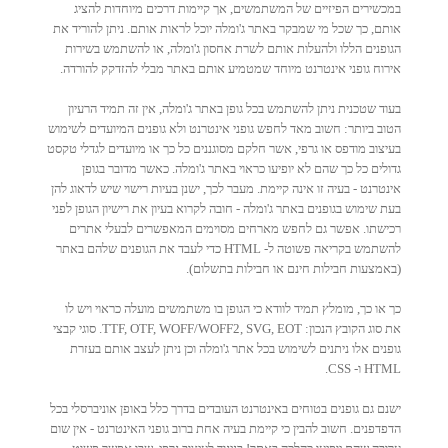
במכשירים הפיזיים של המשתמשים, אך קיימות דרכים מיוחדות להציג
אותם, כך שכל מי שמבקר באתר ג'ומלה יוכל לראות אותם. ניתן להוריד את
הגופנים הללו ולהעלות אותם לשרת אחסון ג'ומלה, או להשתמש בשירות
אירוח גופני אינטרנט מיוחד שמטמיע אותם באתר מבלי להזדקק להורדה.
בעוד שטכנית ניתן להשתמש בכל גופן באתר ג'ומלה, אין זה תמיד הרעיון
הטוב ביותר: חשוב מאד לחפש גופני אינטרנט ולא גופנים המיועדים לשימוש
בעיצוב מודפס או גרפי, אשר חלקם מסוגננים כל כך או מיועדים לגדלי טקסט
גדולים כל כך שהם לא יופיעו כראוי באתר ג'ומלה. כאשר מדובר בגופן
אינטרנט - בעיה זו אינה קיימת. מעבר לכך, ישנן בעיות רישוי שיש לדאוג להן
בעת שימוש בגופנים באתר ג'ומלה - חובה לקרוא בעיון את רישיון הגופן לפני
רכישתו. אפשר גם לחפש מארחים מסוימים המאפשרים לבעלי אתרים
להשתמש בקריאה פשוטה ל- HTML כדי לעבד את הגופנים שלהם באתר
(באמצעות חבילות חינם או חבילות בתשלום).
כך או כך, מומלץ תמיד לוודא כי הגופן בו משתמשים מועלה כראוי ויש לו
את סוג הקובץ הנכון: TTF, OTF, WOFF/WOFF2, SVG, EOT. סוגי קבצי
גופנים אלו ניתנים לשימוש בכל אתר ג'ומלה וכן ניתן לעצב אותם בעזרת
HTML ו- CSS.
ישנם גם גופנים בטוחים באינטרנט העובדים בדרך כלל באופן אוניברסלי בכל
הדפדפנים. חשוב להבין כי קיימת בעיה אחת ברוב גופני האינטרנט - אין שום