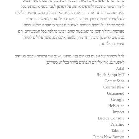
ערובה שהם יופיעו כהלכה באתר! בניגוד לעיצוב גרפי, שבו אפשר פשוט
ליצור תמונה בתוכנה ולהדפיס אותה, על דפדפן לעבד גופני אינטרנט בכל
פעם שמישהו פותח את הדף. אם הגופנים לא נטענים, המשתמשים עלולים
לא להצליח לראות תוכן. מסיבה זו, ישנם בעלי אתרי ג'ומלה הבוחרים
להסתמך רק על גופנים בטוחים באינטרנט אשר מותקנים מראש ברוב
מערכות ניהול התוכן, כך שמובטח שהם יופיעו כהלכה בכל המכשירים. הם
גם נוטים להיטען הרבה יותר מהר מגופני אינטרנט, אשר עלולים להיות
איטיים בעלייתם.
להלן רשימה של גופנים בטוחים באינטרנט (ישנם עוד עשרות גופנים בטוחים
לאינטרנט, אך אלו הם הנפוצים ביותר בכל המכשירים):
Arial
Brush Script MT
Comic Sans
Courier New
Garamond
Georgia
Helvetica
Impact
Lucida Console
Palatino
Tahoma
Times New Roman