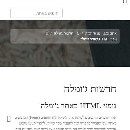
חיפוש...
אתם כאן:
עמוד הבית
/
חדשות ג'ומלה
/
גופני HTML באתר ג'ומלה
חדשות ג'ומלה
גופני HTML באתר ג'ומלה
אחד הדברים החשובים למיתוג אתר ג'ומלה הוא הגופנים (Fonts) המופיעים
באתר. גופן שנבחר בקפידה יכול להעביר מסר שיווקי, להפוך קטעי טקסט
ארוכים לקריאים יותר ולגבש את מותג האתר אצל משתמשיו. יחד עם זאת,