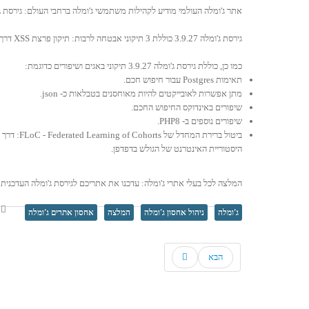
אתר ג'ומלה העולמי מודיע לקהילות משתמשי ג'ומלה ברחבי העולם: גירסת ג'ומלה 3.9.27 זמינה כעת להורדה ולשימוש. עדכון גירסה זה כולל 3 תיקוני אבטחה ויותר מ- 15 תיקוני באגים ו
גירסת ג'ומלה 3.9.27 כוללת 3 תיקוני אבטחה לרבות: תיקון פרצת XSS דרך MediaHelper, תיקון פרצת אבטחה Cross-site request forgery ב- AJAX, תיקון פרצת אבטחה נוספת Cross-site request forgery בהורדת מידע.
כמו כן, כוללת גירסת ג'ומלה 3.9.27 תיקוני באגים ושיפורים כדוגמת:
תאימות Postgres עבור חיפוש חכם.
מתן אפשרות לאובייקטים להיות מאוחסנים בטבלאות כ- json.
שיפורים באינדוקס החיפוש החכם.
שיפורים נוספים ב- PHP8.
היסטוריית האינטרנט של הגולש בדפדפן.
המלצה לכל בעלי אתרי ג'ומלה: עדכנו את אתריכם לגירסת ג'ומלה העדכנית - גירסה
נ
ג'ומלה
ניהול אחסון ג'ומלה
המלצה
אחסון אתרים ג'ומלה
הבא