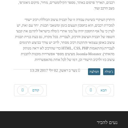
רכבים, תאריך פרסום באתר, מספר הקילומטרים, מחיר, מיקום גיאוגרפי,
מצב הרכב ועוד.
היתרון העיקרי בשיטת עבודה זו של תבנית עיצוב הכוללת רכיב ייעודי
למכירת רכבים, הוא בחסכון העצום בזמן ומשאבי תכנות. יחד עם זאת, יש
לציין כי על אף החסכון יהיה על בוני אתרי ג'ומלה בישראל לתרגם את קבצי
השפה של תבנית העיצוב והרכיב, לעברית. בכל מקרה, גם בעת בניית תבנית
עיצוב באופן עצמאי והתקנת רכיב מסחר, לרוב יש צורך בביצוע תרגומים
לעברית (והתאמות HTML, CSS, PHP כדי שהרכיב לא יראה מנותק
מהאתר). Joomla-Monster מציעים מספר אפשרויות מובנות לתבנית
עיצוב כזו ולרכיב הייעודי וכן, דמו של לכל אחת מהאפשרויות.
נוצר ב ראשון, 02 יולי 2017 13:29
ג'ומלה
המלצה
הבא
קודם
נעים להכיר