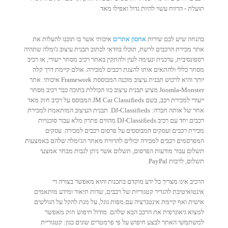
תועלת - הרווח עשוי להיות גדול ואפילו מאד.
בהנחה שיש לכם שירות
אחסון אתרים
איכותי אשר בו תוכנו להעלות את
אתר מכירת הרכבים לרשת, תוכלו בוודאי לכתוב תבנית עיצוב ג'ומלה שתהיה
רספונסיבית, עדכנית ונעימה לעין ולהתקין באתר רכיב מסחר ייעודי, או רכיב
מסחר כללי ולהתאים אותו להצגת רכבים למכירה. אולם קיימת דרך קלה
יותר והיא לרכוש תבנית עיצוב מוכנה המבוססת Framework איכותי. אתר
Joomla-Monster מציע תבנית עיצוב כזו הכוללת בתוכה כבר רכיב מסחר
ייעודי למכירת רכב, בשם JM Car Classifieds המבוסס על רכיב חזק מאד
אחר של אותה חברה: DJ-Classifieds. תבנית העיצוב המותאמת למכירת
רכבים יחד עם רכיב DJ-Classifieds מהווים פתרון מלא עבור סוכנויות
מכירת רכבים ועסקים המבוססים על פרסום רכבים למכירה. עסקים
המפרסמים רכבים למכירה יכולים להרוויח מאתר הג'ומלה שלהם באמצעות
תשלום עבור מודעות הפרסום, תשלום אשר ניתן לגבות מבחר אמצעי
תשלום, לרבות PayPal.
הרכיב אינו מצריך כל ידע מוקדם בתכנות והוא מאפשר בצורה די
אינטואיטיבת להגדיר קטגוריות של רכבים, שדות תיאור ומידע מותאמים
אישית ואף קיימת אינטגרציה עם מפות גוגל, על מנת להקל על הגולשים
למצוא גיאוגרפית את הרכב הבא שלהם. מודול חיפוש חזק מאפשר
למשתמשי האתר לבצע חיפוש על פי פרמטרים שונים כגון: קטגוריית