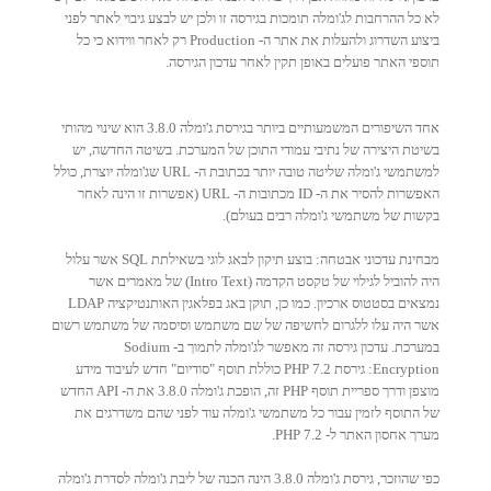
לא כל ההרחבות לג'ומלה תומכות בגירסה זו ולכן יש לבצע גיבוי לאתר לפני
ביצוע השדרוג ולהעלות את אתר ה- Production רק לאחר ווידוא כי כל
תוספי האתר פועלים באופן תקין לאחר עדכון הגירסה.
אחד השיפורים המשמעותיים ביותר בגירסת ג'ומלה 3.8.0 הוא שינוי מהותי
בשיטת היצירה של נתיבי עמודי התוכן של המערכת. בשיטה החדשה, יש
למשתמשי ג'ומלה שליטה טובה יותר בכתובת ה- URL שג'ומלה יוצרת, כולל
האפשרות להסיר את ה- ID מכתובות ה- URL (אפשרות זו הינה לאחר
בקשות של משתמשי ג'ומלה רבים בעולם).
מבחינת עדכוני אבטחה: בוצע תיקון לבאג לוגי בשאילתת SQL אשר עלול
היה להוביל לגילוי של טקסט הקדמה (Intro Text) של מאמרים אשר
נמצאים בסטטוס ארכיון. כמו כן, תוקן באג בפלאגין האותנטיקציה LDAP
אשר היה עלו ללגרום לחשיפה של שם משתמש וסיסמה של משתמש רשום
במערכת. עדכון גירסה זה מאפשר לג'ומלה לתמוך ב- Sodium
Encryption: גירסת PHP 7.2 כוללת תוסף "סודיום" חדש לעיבוד מידע
מוצפן ודרך ספריית תוסף PHP זה, הופכת ג'ומלה 3.8.0 את ה- API החדש
של התוסף לזמין עבור כל משתמשי ג'ומלה עוד לפני שהם משדרגים את
מערך אחסון האתר ל- PHP 7.2.
כפי שהוזכר, גירסת ג'ומלה 3.8.0 הינה הכנה של ליבת ג'ומלה לסדרת ג'ומלה