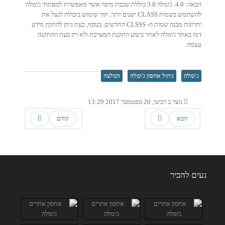
הבאה: 4.0. ג'ומלה 3.8 כוללת שכבת מיפוי אשר מאפשרת למפתחי ג'ומלה
להשתמש בשמות CLASS ישנים יותר, תוך שימוש ביכולת לנצל את
יתרונות מבנה שמות ה- CLSSS החדשים. בנוסף, כעת ניתן להתקין מידע
דמו באתר ג'ומלה לאחר ביצוע התקנת המערכת ולא רק בעת ההתקנה
עצמה.
ג'ומלה
ניהול אחסון ג'ומלה
המלצה
נוצר ב רביעי, 20 ספטמבר 2017 13:29
הבא
קודם
נעים להכיר