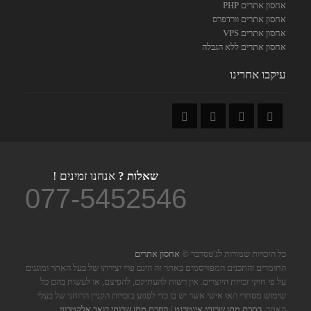
אחסון אתרים PHP
אחסון אתרים וורדפרס
אחסון אתרים VPS
אחסון אתרים ללא הגבלה
עיקבו אחרינו
שאלות ?
אנחנו זמינים !
077-5452546
כל הזכויות שמורות לג'טסרבר ©
אחסון אתרים
החומרים והתכנים המפורסמים באתר זה הינם פרי יצירתו של בעל האתר ומוגנים
על פי חוקי זכויות היוצרים. אין רשות להעתיקם, להפיצם, או לעשות בהם כל
שימוש מסחרי ו/או אישי אשר יש בו כדי לפגוע בזכויות הקניין הרוחני של בעלי
האתר.
הסכם מתן שרותי אינטרנט
|
הסכם מתן שרותי דואר אלקטרוני