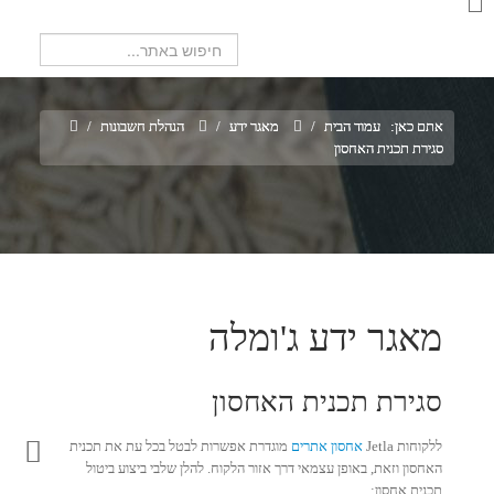
חיפוש...
אתם כאן:
עמוד הבית
/
מאגר ידע
/
הנהלת חשבונות
/
סגירת תכנית האחסון
מאגר ידע ג'ומלה
סגירת תכנית האחסון
ללקוחות Jetla
אחסון אתרים
מוגדרת אפשרות לבטל בכל עת את תכנית
האחסון וזאת, באופן עצמאי דרך אזור הלקוח. להלן שלבי ביצוע ביטול
תכנית אחסון: