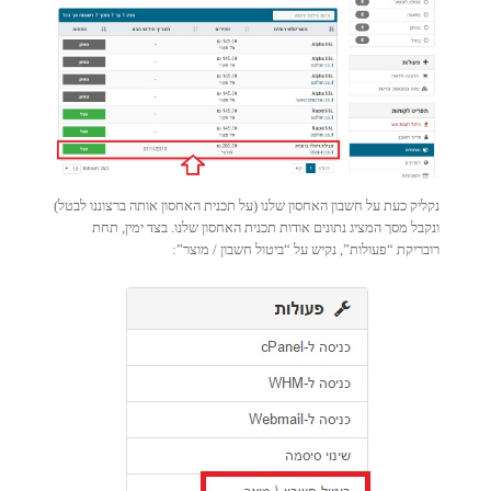
נקליק כעת על חשבון האחסון שלנו (על תכנית האחסון אותה ברצוננו לבטל)
ונקבל מסך המציג נתונים אודות תכנית האחסון שלנו. בצד ימין, תחת
רובריקת “פעולות”, נקיש על “ביטול חשבון / מוצר”: