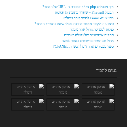
איך מבטלים index.php בשורת ה- URL של האתר?
תפעול Firewall – שחרור כתובת IP חסומה
מהו FrameWork לבניית אתר ג'ומלה?
כיצד ניתן לקשר מאמר או רכיב מבלי שיוצג בתפריט האתר?
כניסה למערכת ניהול אתר ג'ומלה
התקנה אוטומטית של ג'ומלה בעברית
ניהול משתמשים רשומים באתר ג'ומלה
כיצד מעבירים אתר ג'ומלה בשרת CPANEL?
נעים להכיר