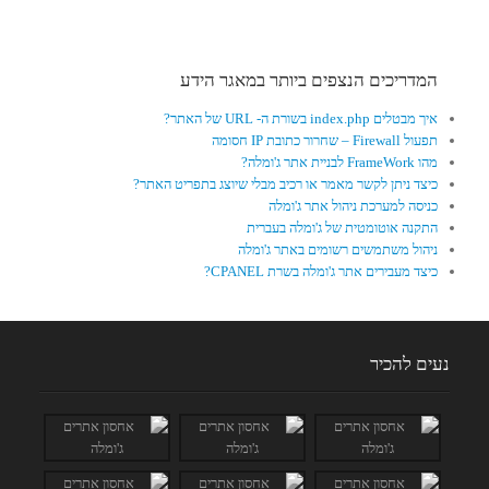
המדריכים הנצפים ביותר במאגר הידע
איך מבטלים index.php בשורת ה- URL של האתר?
תפעול Firewall – שחרור כתובת IP חסומה
מהו FrameWork לבניית אתר ג'ומלה?
כיצד ניתן לקשר מאמר או רכיב מבלי שיוצג בתפריט האתר?
כניסה למערכת ניהול אתר ג'ומלה
התקנה אוטומטית של ג'ומלה בעברית
ניהול משתמשים רשומים באתר ג'ומלה
כיצד מעבירים אתר ג'ומלה בשרת CPANEL?
נעים להכיר