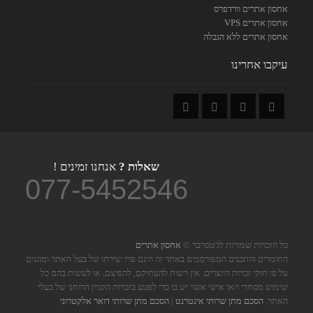
אחסון אתרים וורדפרס
אחסון אתרים VPS
אחסון אתרים ללא הגבלה
עיקבו אחרינו
שאלות ?
אנחנו זמינים !
077-5452546
כל הזכויות שמורות לג'טסרבר ©
אחסון אתרים
החומרים והתכנים המפורסמים באתר זה הינם פרי יצירתו של בעל האתר ומוגנים
על פי חוקי זכויות היוצרים. אין רשות להעתיקם, להפיצם, או לעשות בהם כל
שימוש מסחרי ו/או אישי אשר יש בו כדי לפגוע בזכויות הקניין הרוחני של בעלי
האתר.
הסכם מתן שרותי אינטרנט
|
הסכם מתן שרותי דואר אלקטרוני