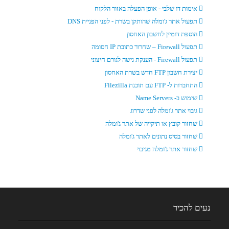
אימות דו שלבי - אופן הפעלה באזור הלקוח
תפעול אתר ג'ומלה שהותקן בשרת - לפני הפניית DNS
הוספת דומיין לחשבון האחסון
תפעול Firewall – שחרור כתובת IP חסומה
תפעול Firewall - הענקת גישה לגורם חיצוני
יצירת חשבון FTP חדש בשרת האחסון
התחברות ל- FTP עם תוכנת Filezilla
שימוש ב- Name Servers
גיבוי אתר ג'ומלה לפני שדרוג
שחזור קובץ או תיקייה של אתר ג'ומלה
שחזור בסיס נתונים לאתר ג'ומלה
שחזור אתר ג'ומלה מגיבוי
נעים להכיר