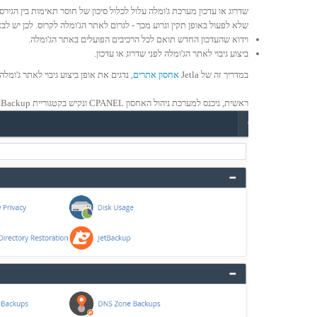
שדרוג או עדכון מערכת ג'ומלה עלול לכלול סיכון של חוסר תאימות בין הגיר
שלא לפעול באופן תקין וגרוע מכך - לגרום לאתר הג'ומלה לקרוס. לכן יש לבצ
וידוא שהעדכון החדש תואם לכל הרכיבים הפועלים באתר הג'ומלה.
ביצוע גיבוי לאתר הג'ומלה לפני שדרוג או עדכון.
במדריך זה של Jetla
אחסון אתרים
, נדגים את אופן ביצוע גיבוי לאתר ג'ומלה 
ראשית, ניכנס למערכת ניהול האחסון CPANEL ונקיש בקטגוריית JetBackup, על אייקון Snapshots: