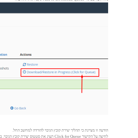
הודעה זו מציינת כי תהליך יצירת קובץ הגיבוי להורדה למחשב החל.
לחיצה על הקישור Click for Queue תציג את סטטוס יצירת קובץ הגיבוי. בשלב הראשון הסטטוס יהיה Pending: