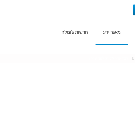
מאגר ידע
חדשות ג'ומלה
חיפוש...
גיבוי אתר ג'ומלה לפני שדרוג