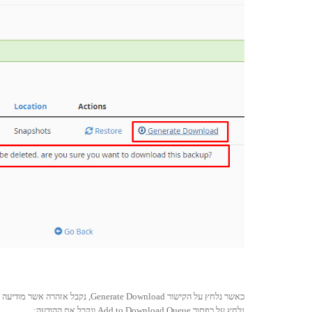
כאשר נלחץ על הקישור Generate Download, נקבל אזהרה אשר מודיעה לנו כי בשרת נשמר רק הגיבוי האחרון ובמידה ונייצא את הגיבוי שביצענו, שאר הגיבויים הקודמים יימחקו.
נלחץ על כפתור Add to Download Queue ונקבל את ההודעה: