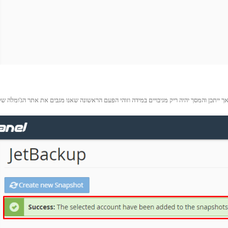
דמים שכבר ביצענו, אך ייתכן והמסך יהיה ריק מגיבויים במידה וזוהי הפעם הראשונה שאנו מגבים את אתר הג'ומלה ש