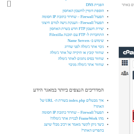
ים באתר
הפניית DNS
הוספת דומיין לחשבון האחסון
תפעול Firewall – שחרור כתובת IP חסומה
תפעול Firewall - הענקת גישה לגורם חיצוני
יצירת חשבון FTP חדש בשרת האחסון
התחברות ל- FTP עם תוכנת Filezilla
שימוש ב- Name Servers
גיבוי אתר ג'ומלה לפני שדרוג
שחזור קובץ או תיקייה של אתר ג'ומלה
שחזור בסיס נתונים לאתר ג'ומלה
שחזור אתר ג'ומלה מגיבוי
המדריכים הנצפים ביותר במאגר הידע
איך מבטלים index.php בשורת ה- URL של
האתר?
תפעול Firewall – שחרור כתובת IP חסומה
מהו FrameWork לבניית אתר ג'ומלה?
כיצד ניתן לקשר מאמר או רכיב מבלי שיוצג
בתפריט האתר?