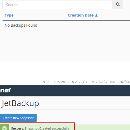
תר ככל שנפח אתר הג'ומלה גדול יותר), נקבל את הממצאים הבאים: