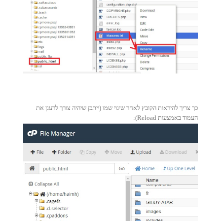
כך צריך להיראות הקובץ לאחר שינוי שמו (ייתכן שיהיה צורך לרענן את
העמוד באמצעות Reload):