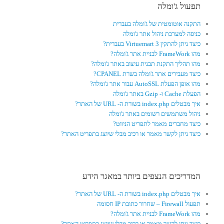
תפעול ג'ומלה
התקנה אוטומטית של ג'ומלה בעברית
כניסה למערכת ניהול אתר ג'ומלה
כיצד ניתן להתקין Virtuemart 3 בעברית?
מהו FrameWork לבניית אתר ג'ומלה?
מהו תהליך התקנת תבנית עיצוב באתר ג'ומלה?
כיצד מעבירים אתר ג'ומלה בשרת CPANEL?
מהו אופן הפעלת AutoSSL עבור אתר ג'ומלה?
הפעלת Cache ו- Gzip באתר ג'ומלה
איך מבטלים index.php בשורת ה- URL של האתר?
ניהול משתמשים רשומים באתר ג'ומלה
כיצד מחברים מאמר לתפריט הניווט?
כיצד ניתן לקשר מאמר או רכיב מבלי שיוצג בתפריט האתר?
המדריכים הנצפים ביותר במאגר הידע
איך מבטלים index.php בשורת ה- URL של האתר?
תפעול Firewall – שחרור כתובת IP חסומה
מהו FrameWork לבניית אתר ג'ומלה?
כיצד ניתן לקשר מאמר או רכיב מבלי שיוצג בתפריט האתר?