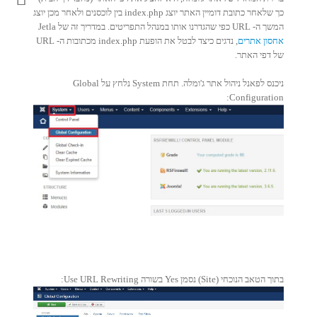
כך שלאחר כתובת דומיין האתר יוצג index.php בין לוכסנים ולאחר מכן יוצג
המשך ה- URL כפי שהגדרנו אותו במנהל התפריטים. במדריך זה של Jetla
אחסון אתרים
, נדגים כיצד לבטל את הופעת index.php מכתובות ה- URL
של דפי האתר.
ניכנס לפאנל ניהול אתר ג'ומלה. תחת System נלחץ על Global
Configuration:
בתוך הטאב הנוכחי (Site) נסמן Yes בשורה Use URL Rewriting: