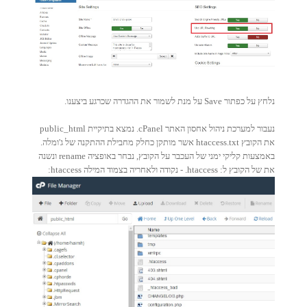
נלחץ על כפתור Save על מנת לשמור את ההגדרה שכרגע ביצענו.
נעבור למערכת ניהול אחסון האתר cPanel. נמצא בתיקיית public_html
את הקובץ htaccess.txt אשר מותקן כחלק מחבילת ההתקנה של ג'ומלה.
באמצעות קליקי ימני של העכבר על הקובץ, נבחר באופציה rename ונשנה
את של הקובץ ל: htaccess. - נקודה ולאחריה בצמוד המילה htaccess: