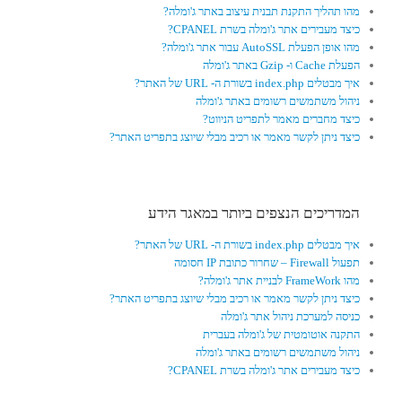
מהו תהליך התקנת תבנית עיצוב באתר ג'ומלה?
כיצד מעבירים אתר ג'ומלה בשרת CPANEL?
מהו אופן הפעלת AutoSSL עבור אתר ג'ומלה?
הפעלת Cache ו- Gzip באתר ג'ומלה
איך מבטלים index.php בשורת ה- URL של האתר?
ניהול משתמשים רשומים באתר ג'ומלה
כיצד מחברים מאמר לתפריט הניווט?
כיצד ניתן לקשר מאמר או רכיב מבלי שיוצג בתפריט האתר?
המדריכים הנצפים ביותר במאגר הידע
איך מבטלים index.php בשורת ה- URL של האתר?
תפעול Firewall – שחרור כתובת IP חסומה
מהו FrameWork לבניית אתר ג'ומלה?
כיצד ניתן לקשר מאמר או רכיב מבלי שיוצג בתפריט האתר?
כניסה למערכת ניהול אתר ג'ומלה
התקנה אוטומטית של ג'ומלה בעברית
ניהול משתמשים רשומים באתר ג'ומלה
כיצד מעבירים אתר ג'ומלה בשרת CPANEL?