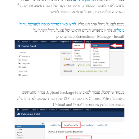
עיצוב לאתר ג'ומלה. למעשה, תהליך ההתקנה של תבנית עיצוב זהה לתהליך
ההתקנה של כל רכיב, מודול או פלאגין באתר ג'ומלה.
ניכנס לפאנל ניהול אתר הג'ומלה (
לחצו כאן למדריך כניסה למערכת ניהול
ג'ומלה
). נלחץ בתפריט הניווט הראשי של פאנל ניהול האתר על
Extensions - Manage - Install כמודגם להלן:
בעמוד שיתקבל, נעבור לטאב Upload Package File. נבחר מהמחשב
באמצעות Choose File את קובץ ה- ZIP של תבנית העיצוב לאתר ג'ומלה
ולאחר מכן נלחץ על כפתור Upload and Install: