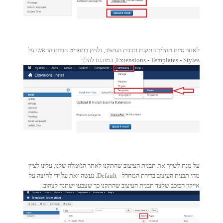
לאחר סיום תהליך התקנת תבנית העיצוב, נלחץ בתפריט הניווט הראשי על
Extensions - Templates - Styles, כמודגם להלן:
על מנת לשייך את תבנית העיצוב שהתקנו לאתר הג'ומלה שלנו, עלינו לציין
מהי תבנית העיצוב ברירת המחדל - Default. נעשה זאת על ידי לחיצה על
אייקון הכוכב שלצד תבנית העיצוב שהתקנו כך שצבעו ישתנה לצהוב: